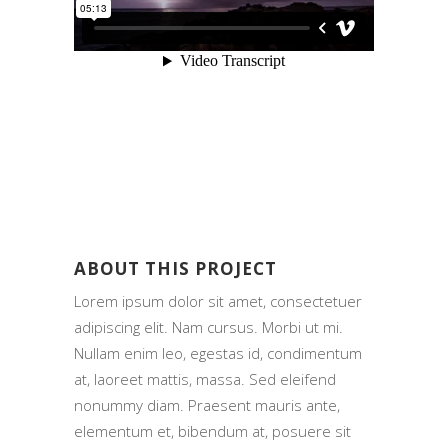
ABOUT THIS PROJECT
Lorem ipsum dolor sit amet, consectetuer
adipiscing elit. Nam cursus. Morbi ut mi.
Nullam enim leo, egestas id, condimentum
at, laoreet mattis, massa. Sed eleifend
nonummy diam. Praesent mauris ante,
elementum et, bibendum at, posuere sit