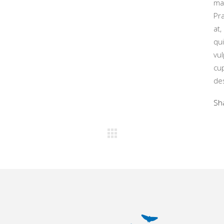
ma
Pr
at,
qu
vu
cup
de
Sh