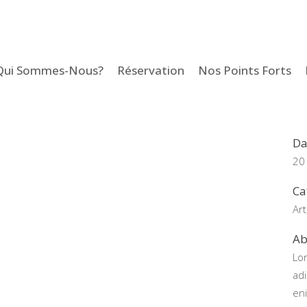
Qui Sommes-Nous?
Réservation
Nos Points Forts
Cu
Lo
Da
20
Ca
Ar
Ab
Lo
adi
eni