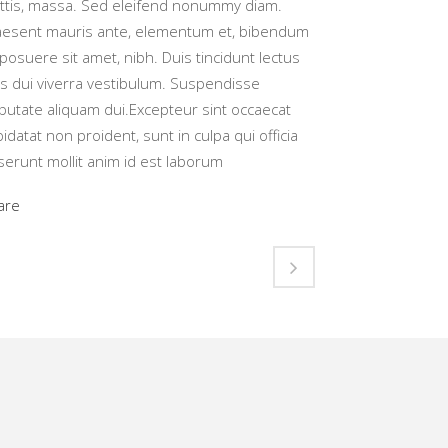
ttis, massa. Sed eleifend nonummy diam.
aesent mauris ante, elementum et, bibendum
 posuere sit amet, nibh. Duis tincidunt lectus
is dui viverra vestibulum. Suspendisse
lputate aliquam dui.Excepteur sint occaecat
idatat non proident, sunt in culpa qui officia
serunt mollit anim id est laborum
are