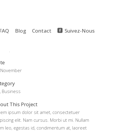
FAQ
Blog
Contact
Suivez-Nous
stom Field
rem ipsum dolor sit amet
te
 November
tegory
t, Business
out This Project
rem ipsum dolor sit amet, consectetuer
piscing elit. Nam cursus. Morbi ut mi. Nullam
m leo, egestas id, condimentum at, laoreet