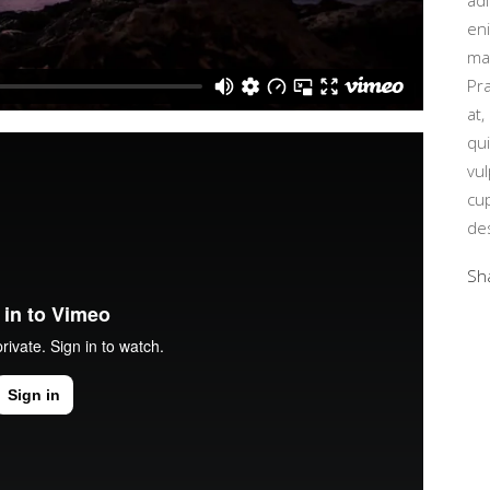
adi
eni
ma
Pr
at,
qu
vu
cup
de
Sh