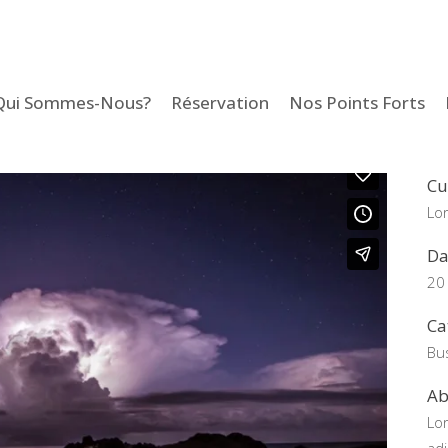
Qui Sommes-Nous?
Réservation
Nos Points Forts
Cu
Lo
Da
20
Ca
Bu
Ab
Lo