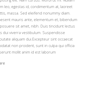
piscing elit. Nam cursus. Morbi ut mi. Nullam
m leo, egestas id, condimentum at, laoreet
ttis, massa. Sed eleifend nonummy diam.
aesent mauris ante, elementum et, bibendum
 posuere sit amet, nibh. Duis tincidunt lectus
is dui viverra vestibulum. Suspendisse
lputate aliquam dui.Excepteur sint occaecat
idatat non proident, sunt in culpa qui officia
serunt mollit anim id est laborum
are